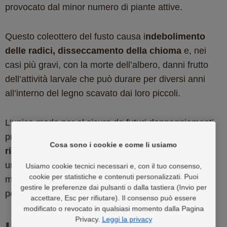
provocato dal minor numero di piante attive.
Questo coleottero del fusto causa i
ndebolimento
delle radici, disseccamento della chioma
e, nei
casi più gravi, con la morte dell’albero, danni frutto
dell’attività larvale che può durare per diversi anni
all’interno del legno scavato dai loro piccoli.
L’unico modo per al sicuro da futuri danneggiamenti
prodotti dal Prionus coriarius è quello di
Cosa sono i cookie e come li usiamo
riconoscere i segni del suo attacco
, effettuando
un costante monitoraggio degli alberi come luppoli,
Usiamo cookie tecnici necessari e, con il tuo consenso,
cookie per statistiche e contenuti personalizzati. Puoi
meli, querce, castagni, faggi e salici che
gestire le preferenze dai pulsanti
o dalla tastiera (Invio per
potenzialmente ne possono essere vittima.
accettare, Esc per rifiutare)
. Il consenso può essere
modificato o revocato in qualsiasi momento dalla Pagina
Privacy.
Leggi la privacy