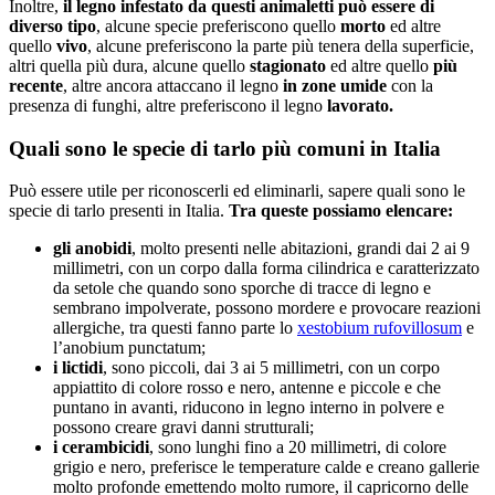
Inoltre,
il legno infestato da questi animaletti può essere di
diverso tipo
, alcune specie preferiscono quello
morto
ed altre
quello
vivo
, alcune preferiscono la parte più tenera della superficie,
altri quella più dura, alcune quello
stagionato
ed altre quello
più
recente
, altre ancora attaccano il legno
in zone umide
con la
presenza di funghi, altre preferiscono il legno
lavorato.
Quali sono le specie di tarlo più comuni in Italia
Può essere utile per riconoscerli ed eliminarli, sapere quali sono le
specie di tarlo presenti in Italia.
Tra queste possiamo elencare:
gli anobidi
, molto presenti nelle abitazioni, grandi dai 2 ai 9
millimetri, con un corpo dalla forma cilindrica e caratterizzato
da setole che quando sono sporche di tracce di legno e
sembrano impolverate, possono mordere e provocare reazioni
allergiche, tra questi fanno parte lo
xestobium rufovillosum
e
l’anobium punctatum;
i lictidi
, sono piccoli, dai 3 ai 5 millimetri, con un corpo
appiattito di colore rosso e nero, antenne e piccole e che
puntano in avanti, riducono in legno interno in polvere e
possono creare gravi danni strutturali;
i cerambicidi
, sono lunghi fino a 20 millimetri, di colore
grigio e nero, preferisce le temperature calde e creano gallerie
molto profonde emettendo molto rumore, il capricorno delle