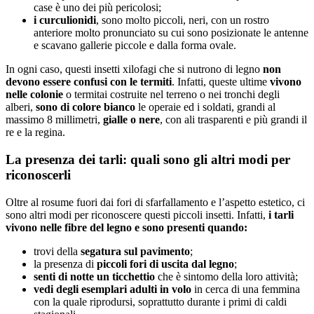
case è uno dei più pericolosi;
i curculionidi
, sono molto piccoli, neri, con un rostro
anteriore molto pronunciato su cui sono posizionate le antenne
e scavano gallerie piccole e dalla forma ovale.
In ogni caso, questi insetti xilofagi che si nutrono di legno
non
devono essere confusi con le termiti
. Infatti, queste ultime
vivono
nelle colonie
o termitai costruite nel terreno o nei tronchi degli
alberi,
sono di colore bianco
le operaie ed i soldati, grandi al
massimo 8 millimetri,
gialle o nere
, con ali trasparenti e più grandi il
re e la regina.
La presenza dei tarli: quali sono gli altri modi per
riconoscerli
Oltre al rosume fuori dai fori di sfarfallamento e l’aspetto estetico, ci
sono altri modi per riconoscere questi piccoli insetti. Infatti,
i tarli
vivono nelle fibre del legno e sono presenti quando:
trovi della
segatura sul pavimento
;
la presenza di
piccoli fori di uscita dal legno
;
senti di notte un ticchettio
che è sintomo della loro attività;
vedi degli esemplari adulti in volo
in cerca di una femmina
con la quale riprodursi, soprattutto durante i primi di caldi