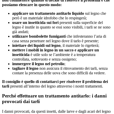
non commettere quando si decide di risolvere il problema e che
possiamo elencare in questo modo:
applicare un trattamento antitarlo liquido
sul legno che
però è un materiale idrofobo che lo respingerà;
usare un insetticida sui fori
presenti sulla superficie del
legno è inutile in quanto se essi sono visibili, i tarli se ne sono
già andati;
utilizzare bombolette fumiganti
che infesteranno l’aria di
casa senza penetrare nel legno dove il tarlo è presente;
iniettare dei liquidi sul legno
, il materiale lo rigetterà;
mettere i mobili in legno in un sacco e applicare un
insetticida
è utile solo se l’ambiente è a temperatura
controllata, sottovuoto e senza ossigeno;
immergere il legno nel petrolio
;
tagliare il legno
non assicura il ritrovamento dei tarli, senza
contare la presenza delle uova che sono difficili da vedere.
Il consiglio è quello di contattarci per risolvere il problema dei
tarli
presenti all’interno del legno attraverso i nostri trattamenti.
Perché effettuare un trattamento antitarlo: i danni
provocati dai tarli
I danni provocati, da questi insetti, dalle larve e dagli acari del legno