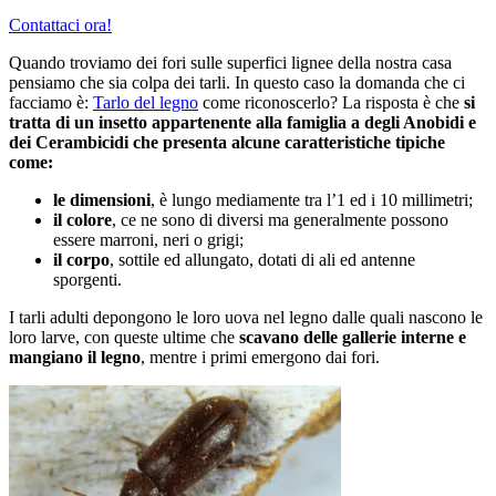
Contattaci ora!
Quando troviamo dei fori sulle superfici lignee della nostra casa
pensiamo che sia colpa dei tarli. In questo caso la domanda che ci
facciamo è:
Tarlo del legno
come riconoscerlo? La risposta è che
si
tratta di un insetto appartenente alla famiglia a degli Anobidi e
dei Cerambicidi che presenta alcune caratteristiche tipiche
come:
le dimensioni
, è lungo mediamente tra l’1 ed i 10 millimetri;
il colore
, ce ne sono di diversi ma generalmente possono
essere marroni, neri o grigi;
il corpo
, sottile ed allungato, dotati di ali ed antenne
sporgenti.
I tarli adulti depongono le loro uova nel legno dalle quali nascono le
loro larve, con queste ultime che
scavano delle gallerie interne e
mangiano il legno
, mentre i primi emergono dai fori.