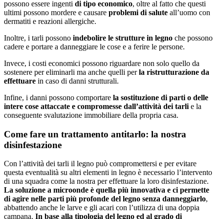
possono essere ingenti
di tipo economico
, oltre al fatto che questi
ultimi possono mordere e causare
problemi di salute
all’uomo con
dermatiti e reazioni allergiche.
Inoltre, i tarli possono
indebolire le strutture in legno
che possono
cadere e portare a danneggiare le cose e a ferire le persone.
Invece, i costi economici possono riguardare non solo quello da
sostenere per eliminarli ma anche quelli per
la ristrutturazione da
effettuare
in caso di danni strutturali.
Infine, i danni possono comportare
la sostituzione di parti o delle
intere cose attaccate e compromesse dall’attività dei tarli
e la
conseguente svalutazione immobiliare della propria casa.
Come fare un trattamento antitarlo: la nostra
disinfestazione
Con l’attività dei tarli il legno può compromettersi e per evitare
questa eventualità su altri elementi in legno è necessario l’intervento
di una squadra come la nostra per effettuare la loro disinfestazione.
La soluzione a microonde è quella più innovativa e ci permette
di agire nelle parti più profonde del legno senza danneggiarlo
,
abbattendo anche le larve e gli acari con l’utilizza di una doppia
campana.
In base alla tipologia del legno ed al grado di