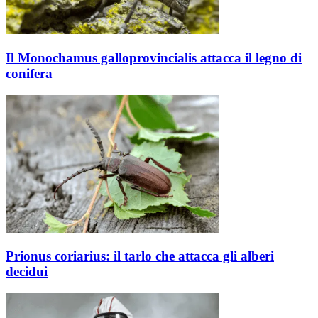
Il Monochamus galloprovincialis attacca il legno di
conifera
Prionus coriarius: il tarlo che attacca gli alberi
decidui