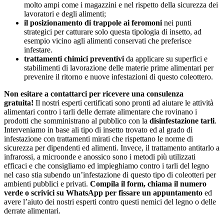
molto ampi come i magazzini e nel rispetto della sicurezza dei
lavoratori e degli alimenti;
il posizionamento di trappole ai feromoni
nei punti
strategici per catturare solo questa tipologia di insetto, ad
esempio vicino agli alimenti conservati che preferisce
infestare.
trattamenti chimici preventivi
da applicare su superfici e
stabilimenti di lavorazione delle materie prime alimentari per
prevenire il ritorno e nuove infestazioni di questo coleottero.
Non esitare a contattarci per ricevere una consulenza
gratuita!
Il nostri esperti certificati sono pronti ad aiutare le attività
alimentari contro i tarli delle derrate alimentare che rovinano i
prodotti che somministrano al pubblico con la
disinfestazione tarli
.
Interveniamo in base ali tipo di insetto trovato ed al grado di
infestazione con trattamenti mirati che rispettano le norme di
sicurezza per dipendenti ed alimenti. Invece, il trattamento antitarlo a
infrarossi, a microonde e anossico sono i metodi più utilizzati
efficaci e che consigliamo ed impieghiamo contro i tarli del legno
nel caso stia subendo un’infestazione di questo tipo di coleotteri per
ambienti pubblici e privati.
Compila il form, chiama il numero
verde o scrivici su WhatsApp per fissare un appuntamento
ed
avere l’aiuto dei nostri esperti contro questi nemici del legno o delle
derrate alimentari.