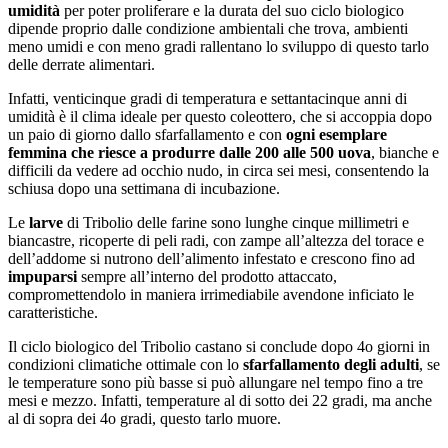
umidità
per poter proliferare e la durata del suo ciclo biologico
dipende proprio dalle condizione ambientali che trova, ambienti
meno umidi e con meno gradi rallentano lo sviluppo di questo tarlo
delle derrate alimentari.
Infatti, venticinque gradi di temperatura e settantacinque anni di
umidità è il clima ideale per questo coleottero, che si accoppia dopo
un paio di giorno dallo sfarfallamento e con
ogni esemplare
femmina che riesce a produrre dalle 200 alle 500 uova
, bianche e
difficili da vedere ad occhio nudo, in circa sei mesi, consentendo la
schiusa dopo una settimana di incubazione.
Le
larve
di Tribolio delle farine sono lunghe cinque millimetri e
biancastre, ricoperte di peli radi, con zampe all’altezza del torace e
dell’addome si nutrono dell’alimento infestato e crescono fino ad
impuparsi
sempre all’interno del prodotto attaccato,
compromettendolo in maniera irrimediabile avendone inficiato le
caratteristiche.
Il ciclo biologico del Tribolio castano si conclude dopo 4o giorni in
condizioni climatiche ottimale con lo
sfarfallamento degli adulti
, se
le temperature sono più basse si può allungare nel tempo fino a tre
mesi e mezzo. Infatti, temperature al di sotto dei 22 gradi, ma anche
al di sopra dei 4o gradi, questo tarlo muore.