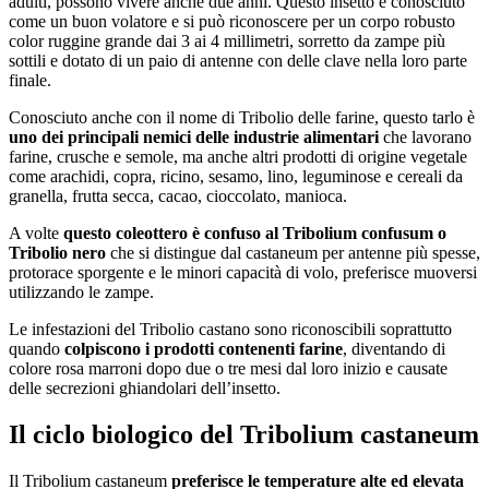
adulti, possono vivere anche due anni. Questo insetto è conosciuto
come un buon volatore e si può riconoscere per un corpo robusto
color ruggine grande dai 3 ai 4 millimetri, sorretto da zampe più
sottili e dotato di un paio di antenne con delle clave nella loro parte
finale.
Conosciuto anche con il nome di Tribolio delle farine, questo tarlo è
uno dei principali nemici delle industrie alimentari
che lavorano
farine, crusche e semole, ma anche altri prodotti di origine vegetale
come arachidi, copra, ricino, sesamo, lino, leguminose e cereali da
granella, frutta secca, cacao, cioccolato, manioca.
A volte
questo coleottero è confuso al Tribolium confusum o
Tribolio nero
che si distingue dal castaneum per antenne più spesse,
protorace sporgente e le minori capacità di volo, preferisce muoversi
utilizzando le zampe.
Le infestazioni del Tribolio castano sono riconoscibili soprattutto
quando
colpiscono i prodotti contenenti farine
, diventando di
colore rosa marroni dopo due o tre mesi dal loro inizio e causate
delle secrezioni ghiandolari dell’insetto.
Il ciclo biologico del Tribolium castaneum
Il Tribolium castaneum
preferisce le temperature alte ed elevata